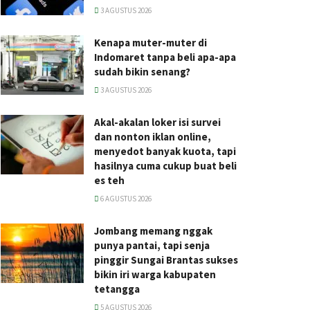
3 AGUSTUS 2026
Kenapa muter-muter di
Indomaret tanpa beli apa-apa
sudah bikin senang?
3 AGUSTUS 2026
Akal-akalan loker isi survei
dan nonton iklan online,
menyedot banyak kuota, tapi
hasilnya cuma cukup buat beli
es teh
6 AGUSTUS 2026
Jombang memang nggak
punya pantai, tapi senja
pinggir Sungai Brantas sukses
bikin iri warga kabupaten
tetangga
5 AGUSTUS 2026