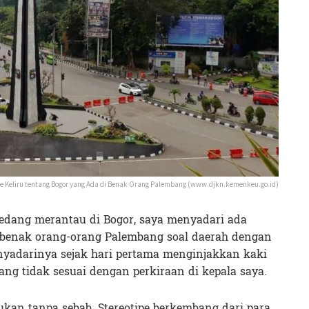
e Keliru tentang Bogor yang Ada di Benak Orang Palembang (www.djkn.kemenkeu.go.id)
edang merantau di Bogor, saya menyadari ada
m benak orang-orang Palembang soal daerah dengan
nyadarinya sejak hari pertama menginjakkan kaki
yang tidak sesuai dengan perkiraan di kepala saya.
 bukan tanpa sebab. Stereotipe berkembang dari para