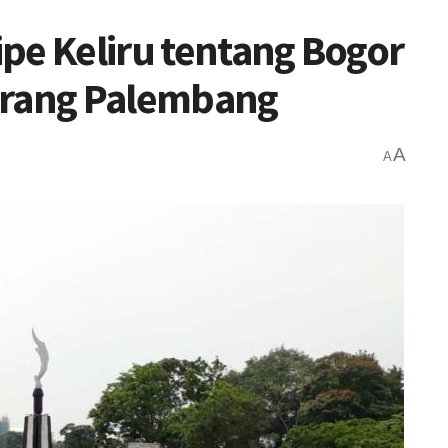
pe Keliru tentang Bogor
Orang Palembang
A
A