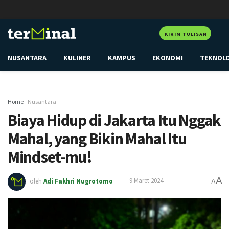
KIRIM TULISAN
NUSANTARA
KULINER
KAMPUS
EKONOMI
TEKNOL
Home
Nusantara
Biaya Hidup di Jakarta Itu Nggak
Mahal, yang Bikin Mahal Itu
Mindset-mu!
A
oleh
Adi Fakhri Nugrotomo
9 Maret 2024
A