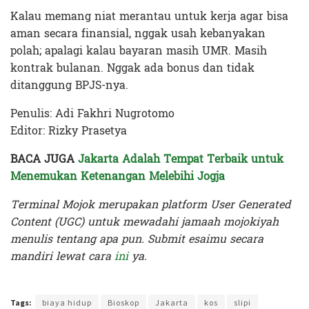
Kalau memang niat merantau untuk kerja agar bisa
aman secara finansial, nggak usah kebanyakan
polah; apalagi kalau bayaran masih UMR. Masih
kontrak bulanan. Nggak ada bonus dan tidak
ditanggung BPJS-nya.
Penulis: Adi Fakhri Nugrotomo
Editor: Rizky Prasetya
BACA JUGA
Jakarta Adalah Tempat Terbaik untuk
Menemukan Ketenangan Melebihi Jogja
T
erminal Mojok merupakan platform User Generated
Content (UGC) untuk mewadahi jamaah mojokiyah
menulis tentang apa pun. Submit esaimu secara
mandiri lewat cara
ini
ya.
Terakhir diperbarui pada 8 Maret 2024 oleh
Rizky Prasetya
Tags:
biaya hidup
Bioskop
Jakarta
kos
slipi