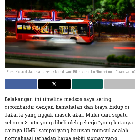
Biaya Hidup di Jakarta Itu Nggak Mahal, yang Bikin Mahal Itu Mindset-mu! (Pixabay.com)
Belakangan ini timeline medsos saya sering
dibombardir dengan kemahalan dan biaya hidup di
Jakarta yang nggak masuk akal. Mulai dari sepatu
seharga 3 juta yang dibeli oleh pekerja “yang katanya
gajinya UMR” sampai yang barusan muncul adalah
normalisasi terhadap harga sebiji siomay yang