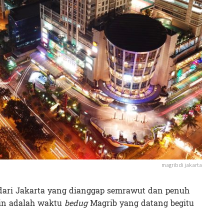
magrib di jakarta
if dari Jakarta yang dianggap semrawut dan penuh
in adalah waktu
bedug
Magrib yang datang begitu