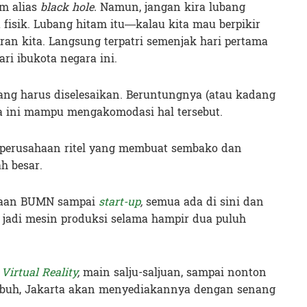
m alias
black hole.
Namun, jangan kira lubang
 fisik. Lubang hitam itu—kalau kita mau berpikir
iran kita. Langsung terpatri semenjak hari pertama
ri ibukota negara ini.
ang harus diselesaikan. Beruntungnya (atau kadang
kota ini mampu mengakomodasi hal tersebut.
perusahaan ritel yang membuat sembako dan
h besar.
ahaan BUMN sampai
start-up
,
semua ada di sini
dan
jadi mesin produksi selama hampir dua puluh
n
V
irtual Reality
,
main salju-saljuan, sampai nonton
ubuh, Jakarta akan menyediakannya dengan senang