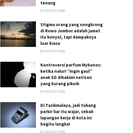
tenang
9 AGUSTUS 2026
Stigma orang yang nongkrong
di Rowo Jombor adalah jamet
itu konyol, tapi dampaknya
luar biasa
6 AGUSTUS 2026
Kontroversi parfum Mykonos:
ketika naluri “ingin gaul”
anak SD dihakimi netizen
yang kurang piknik
4 AGUSTUS 2026
Di Tasikmalaya, jadi tukang
parkir liar itu wajar, sebab
lapangan kerja di kota ini
begitu langka!
3 AGUSTUS 2026