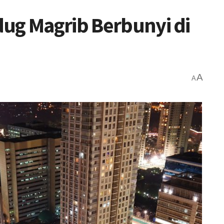
ug Magrib Berbunyi di
A
A