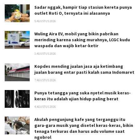
Sadar nggak, hampir tiap stasiun kereta punya
outlet Roti O, ternyata ini alasannya
5 AGUSTUS 2026
Wuling Aira EV, mobil yang bikin pabrikan
merinding karena saking murahnya, LCGC kudu
waspada dan wajib ketar-ketir
1 AGUSTUS 2026
Kopdes mending jualan jasa aja ketimbang
jualan barang entar pasti kalah sama Indomaret
7 AGUSTUS 2026
Punya tetangga yang suka nyetel musik keras-
keras itu adalah ujian hidup paling berat
4 AGUSTUS 2026
Akulah pengunjung kafe yang terganggu itu
gara-gara musik yang disetel keras-keras, bikin
tenaga terkuras dan harus adu volume saat
ngobrol