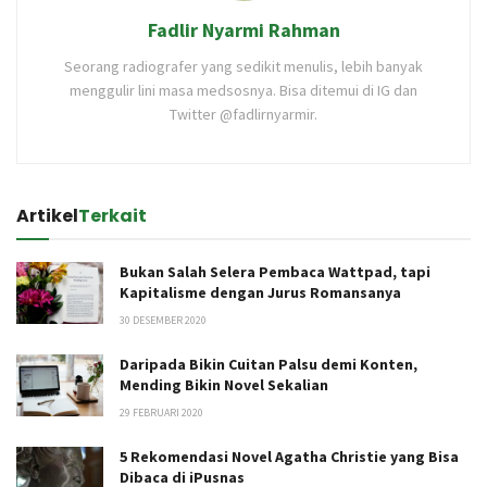
Fadlir Nyarmi Rahman
Seorang radiografer yang sedikit menulis, lebih banyak
menggulir lini masa medsosnya. Bisa ditemui di IG dan
Twitter @fadlirnyarmir.
Artikel
Terkait
Bukan Salah Selera Pembaca Wattpad, tapi
Kapitalisme dengan Jurus Romansanya
30 DESEMBER 2020
Daripada Bikin Cuitan Palsu demi Konten,
Mending Bikin Novel Sekalian
29 FEBRUARI 2020
5 Rekomendasi Novel Agatha Christie yang Bisa
Dibaca di iPusnas