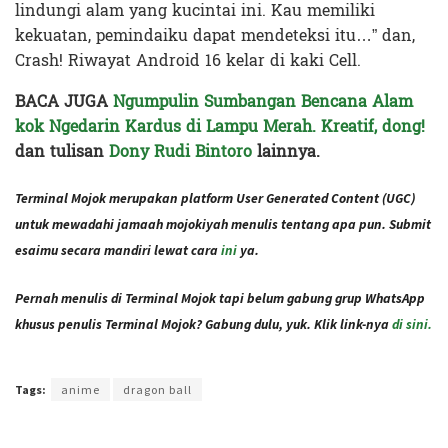
lindungi alam yang kucintai ini. Kau memiliki
kekuatan, pemindaiku dapat mendeteksi itu…” dan,
Crash! Riwayat Android 16 kelar di kaki Cell.
BACA JUGA
Ngumpulin Sumbangan Bencana Alam
kok Ngedarin Kardus di Lampu Merah. Kreatif, dong!
dan tulisan
Dony Rudi Bintoro
lainnya.
Terminal Mojok merupakan platform User Generated Content (UGC)
untuk mewadahi jamaah mojokiyah menulis tentang apa pun. Submit
esaimu secara mandiri lewat cara
ini
ya.
Pernah menulis di Terminal Mojok tapi belum gabung grup WhatsApp
khusus penulis Terminal Mojok? Gabung dulu, yuk. Klik link-nya
di sini.
Terakhir diperbarui pada 2 Desember 2020 oleh
Ajeng Rizka
Tags:
anime
dragon ball