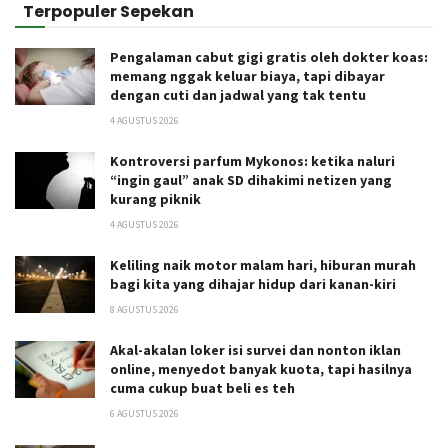
Terpopuler Sepekan
Pengalaman cabut gigi gratis oleh dokter koas:
memang nggak keluar biaya, tapi dibayar
dengan cuti dan jadwal yang tak tentu
4 AGUSTUS 2026
Kontroversi parfum Mykonos: ketika naluri
“ingin gaul” anak SD dihakimi netizen yang
kurang piknik
4 AGUSTUS 2026
Keliling naik motor malam hari, hiburan murah
bagi kita yang dihajar hidup dari kanan-kiri
8 AGUSTUS 2026
Akal-akalan loker isi survei dan nonton iklan
online, menyedot banyak kuota, tapi hasilnya
cuma cukup buat beli es teh
6 AGUSTUS 2026