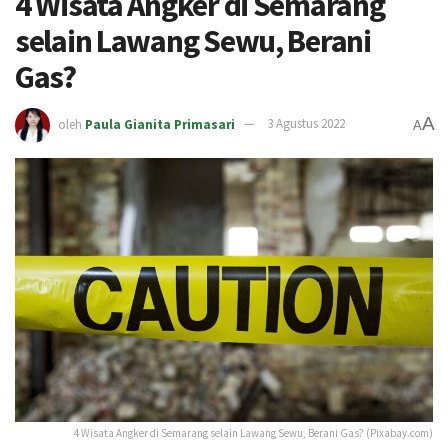
4 Wisata Angker di Semarang
selain Lawang Sewu, Berani
Gas?
A
oleh
Paula Gianita Primasari
3 Agustus 2022
A
4 Wisata Angker di Semarang selain Lawang Sewu, Berani Gas? (Pixabay.com)