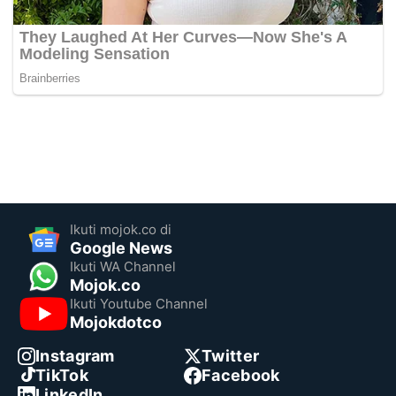
Ikuti mojok.co di
Google News
Ikuti WA Channel
Mojok.co
Ikuti Youtube Channel
Mojokdotco
Instagram
Twitter
TikTok
Facebook
LinkedIn