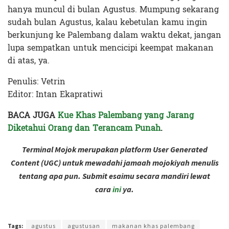
hanya muncul di bulan Agustus. Mumpung sekarang
sudah bulan Agustus, kalau kebetulan kamu ingin
berkunjung ke Palembang dalam waktu dekat, jangan
lupa sempatkan untuk mencicipi keempat makanan
di atas, ya.
Penulis: Vetrin
Editor: Intan Ekapratiwi
BACA JUGA
Kue Khas Palembang yang Jarang
Diketahui Orang dan Terancam Punah
.
Terminal Mojok merupakan platform User Generated
Content (UGC) untuk mewadahi jamaah mojokiyah menulis
tentang apa pun. Submit esaimu secara mandiri lewat
cara
ini
ya.
Terakhir diperbarui pada 9 Agustus 2023 oleh
Intan Ekapratiwi
Tags:
agustus
agustusan
makanan khas palembang