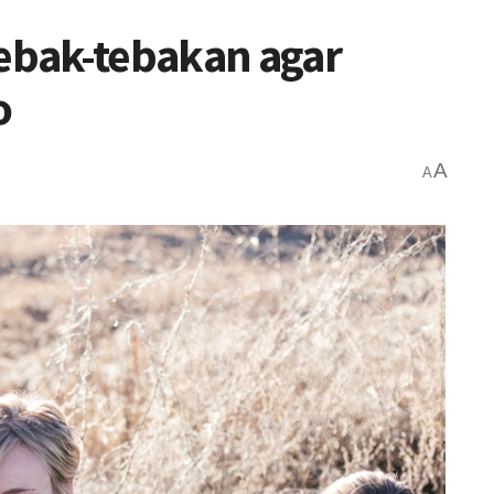
Tebak-tebakan agar
o
A
A