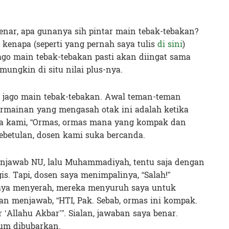
enar, apa gunanya sih pintar main tebak-tebakan?
h kenapa (seperti yang pernah saya tulis
di sini
)
ago main tebak-tebakan pasti akan diingat sama
ungkin di situ nilai plus-nya.
ng jago main tebak-tebakan. Awal teman-teman
ermainan yang mengasah otak ini adalah ketika
da kami, “Ormas, ormas mana yang kompak dan
betulan, dosen kami suka bercanda.
njawab NU, lalu Muhammadiyah, tentu saja dengan
s. Tapi, dosen saya menimpalinya, “Salah!”
saya menyerah, mereka menyuruh saya untuk
n menjawab, “HTI, Pak. Sebab, ormas ini kompak.
 ‘Allahu Akbar’”. Sialan, jawaban saya benar.
lum dibubarkan.