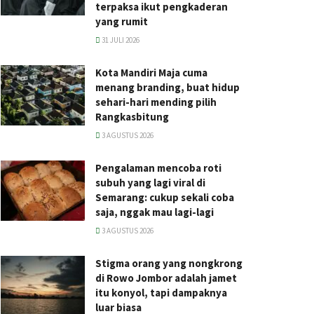
terpaksa ikut pengkaderan
yang rumit
31 JULI 2026
Kota Mandiri Maja cuma
menang branding, buat hidup
sehari-hari mending pilih
Rangkasbitung
3 AGUSTUS 2026
Pengalaman mencoba roti
subuh yang lagi viral di
Semarang: cukup sekali coba
saja, nggak mau lagi-lagi
3 AGUSTUS 2026
Stigma orang yang nongkrong
di Rowo Jombor adalah jamet
itu konyol, tapi dampaknya
luar biasa