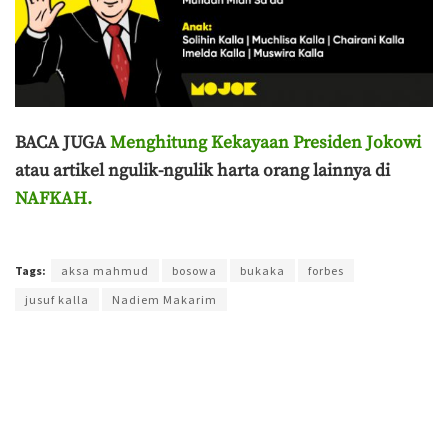
BACA JUGA
Menghitung Kekayaan Presiden Jokowi
atau artikel ngulik-ngulik harta orang lainnya di
NAFKAH.
Terakhir diperbarui pada 4 Januari 2020 oleh
Prima Sulistya
Tags:
aksa mahmud
bosowa
bukaka
forbes
jusuf kalla
Nadiem Makarim