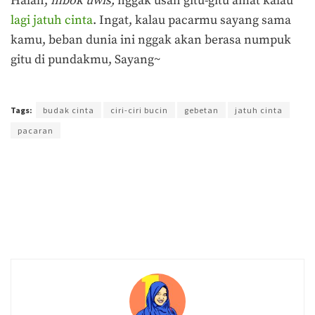
Halah,
mbok uwis,
nggak usah gitu-gitu amat kalau
lagi jatuh cinta
. Ingat, kalau pacarmu sayang sama
kamu, beban dunia ini nggak akan berasa numpuk
gitu di pundakmu, Sayang~
Terakhir diperbarui pada 21 November 2019 oleh
Admin
Tags:
budak cinta
ciri-ciri bucin
gebetan
jatuh cinta
pacaran