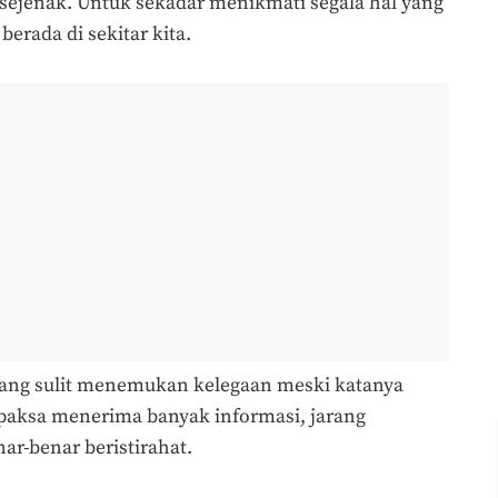
jenak. Untuk sekadar menikmati segala hal yang
erada di sekitar kita.
, yang sulit menemukan kelegaan meski katanya
 dipaksa menerima banyak informasi, jarang
r-benar beristirahat.