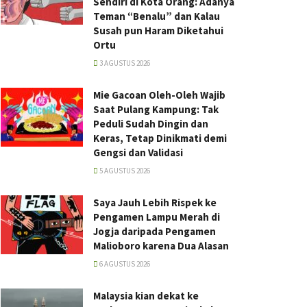
Sendiri di Kota Orang: Adanya
Teman “Benalu” dan Kalau
Susah pun Haram Diketahui
Ortu
3 AGUSTUS 2026
Mie Gacoan Oleh-Oleh Wajib
Saat Pulang Kampung: Tak
Peduli Sudah Dingin dan
Keras, Tetap Dinikmati demi
Gengsi dan Validasi
5 AGUSTUS 2026
Saya Jauh Lebih Rispek ke
Pengamen Lampu Merah di
Jogja daripada Pengamen
Malioboro karena Dua Alasan
6 AGUSTUS 2026
Malaysia kian dekat ke