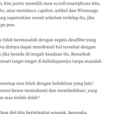
ur, kita justru memilih men-
scroll
smartphone kita.
be
, atau membaca
caption
, artikel dan Whatsapp.
g sepersekian menit sebelum terlelap itu, jika
apa pun.
a tidak bermasalah dengan segala
deadline
yang
a dirinya dapat menikmati hal tersebut dengan
k jika berada di tengah keadaan itu. Benarkah
mati target-target di kehidupannya tanpa masalah
enutup rasa lelah dengan kelelahan yang lain?
t benar-benar memahami dan membedakan:
yang
rasa terlalu lelah?
an diri kita beristirahat sejenak, berusaha