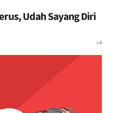
erus, Udah Sayang Diri
A
A