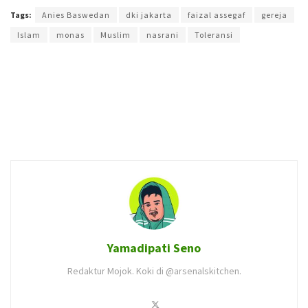
Tags:
Anies Baswedan
dki jakarta
faizal assegaf
gereja
Islam
monas
Muslim
nasrani
Toleransi
Yamadipati Seno
Redaktur Mojok. Koki di @arsenalskitchen.