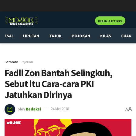
KIRIM ARTIKEL
ESAI
LIPUTAN
TAJUK
POJOKAN
KILAS
CUAN
Beranda
Pojokan
Fadli Zon Bantah Selingkuh,
Sebut itu Cara-cara PKI
Jatuhkan Dirinya
A
oleh
Redaksi
24 Mei 2018
A