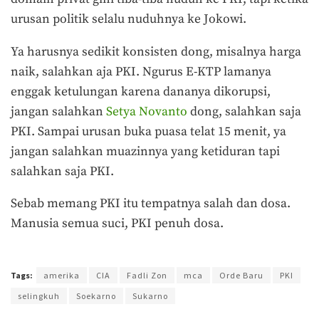
urusan politik selalu nuduhnya ke Jokowi.
Ya harusnya sedikit konsisten dong, misalnya harga
naik, salahkan aja PKI. Ngurus E-KTP lamanya
enggak ketulungan karena dananya dikorupsi,
jangan salahkan
Setya Novanto
dong, salahkan saja
PKI. Sampai urusan buka puasa telat 15 menit, ya
jangan salahkan muazinnya yang ketiduran tapi
salahkan saja PKI.
Sebab memang PKI itu tempatnya salah dan dosa.
Manusia semua suci, PKI penuh dosa.
Terakhir diperbarui pada 24 Mei 2018 oleh
Ahmad Khadafi
Tags:
amerika
CIA
Fadli Zon
mca
Orde Baru
PKI
selingkuh
Soekarno
Sukarno