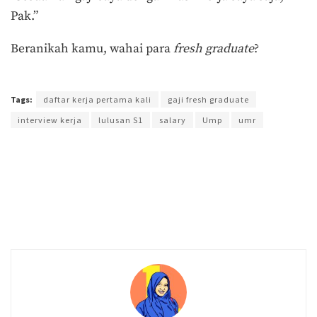
Pak.”
Beranikah kamu, wahai para
fresh graduate
?
Terakhir diperbarui pada 1 Oktober 2018 oleh
Aprilia Kumala
Tags:
daftar kerja pertama kali
gaji fresh graduate
interview kerja
lulusan S1
salary
Ump
umr