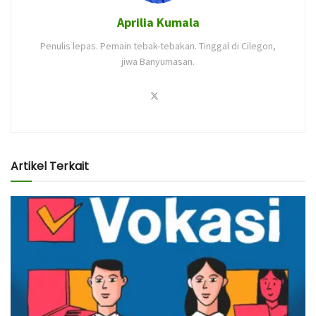
Aprilia Kumala
Penulis lepas. Pemain tebak-tebakan. Tinggal di Cilegon,
jiwa Banyumasan.
Artikel Terkait