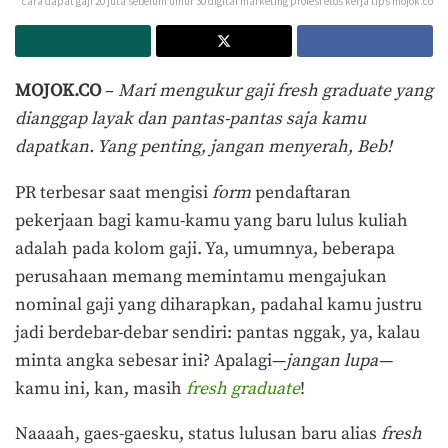
cara dapat gaji 20 juta sebelum umur 30 digital marketing profesi etos kerja tips mojok.co
MOJOK.CO
–
Mari mengukur gaji fresh graduate yang
dianggap layak dan pantas-pantas saja kamu
dapatkan. Yang penting, jangan menyerah, Beb!
PR terbesar saat mengisi
form
pendaftaran
pekerjaan bagi kamu-kamu yang baru lulus kuliah
adalah pada kolom gaji. Ya, umumnya, beberapa
perusahaan memang memintamu mengajukan
nominal gaji yang diharapkan, padahal kamu justru
jadi berdebar-debar sendiri: pantas nggak, ya, kalau
minta angka sebesar ini? Apalagi—
jangan lupa—
kamu ini, kan, masih
fresh graduate
!
Naaaah, gaes-gaesku, status lulusan baru alias
fresh