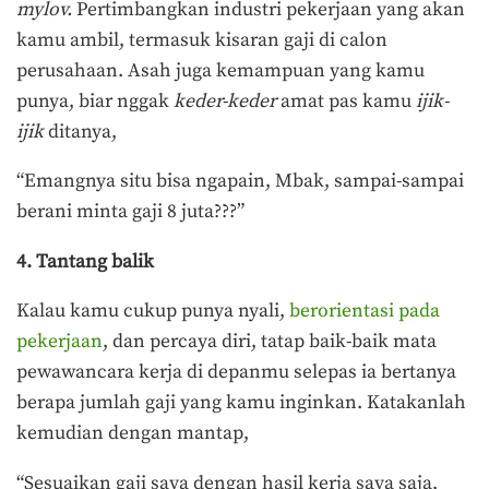
mylov.
Pertimbangkan industri pekerjaan yang akan
kamu ambil, termasuk kisaran gaji di calon
perusahaan. Asah juga kemampuan yang kamu
punya, biar nggak
keder-keder
amat pas kamu
ijik-
ijik
ditanya,
“Emangnya situ bisa ngapain, Mbak, sampai-sampai
berani minta gaji 8 juta???”
4. Tantang balik
Kalau kamu cukup punya nyali,
berorientasi pada
pekerjaan
, dan percaya diri, tatap baik-baik mata
pewawancara kerja di depanmu selepas ia bertanya
berapa jumlah gaji yang kamu inginkan. Katakanlah
kemudian dengan mantap,
“Sesuaikan gaji saya dengan hasil kerja saya saja,