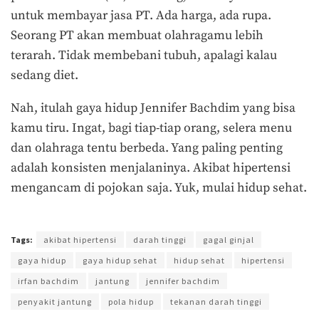
untuk membayar jasa PT. Ada harga, ada rupa.
Seorang PT akan membuat olahragamu lebih
terarah. Tidak membebani tubuh, apalagi kalau
sedang diet.
Nah, itulah gaya hidup Jennifer Bachdim yang bisa
kamu tiru. Ingat, bagi tiap-tiap orang, selera menu
dan olahraga tentu berbeda. Yang paling penting
adalah konsisten menjalaninya. Akibat hipertensi
mengancam di pojokan saja. Yuk, mulai hidup sehat.
Terakhir diperbarui pada 6 September 2018 oleh
Yamadipati Seno
Tags:
akibat hipertensi
darah tinggi
gagal ginjal
gaya hidup
gaya hidup sehat
hidup sehat
hipertensi
irfan bachdim
jantung
jennifer bachdim
penyakit jantung
pola hidup
tekanan darah tinggi