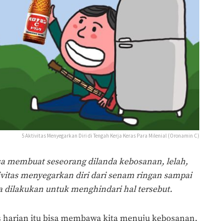
5 Aktivitas Menyegarkan Diri di Tengah Kerja Keras Para Milenial (Oronamin C)
isa membuat seseorang dilanda kebosanan, lelah,
ivitas menyegarkan diri dari senam ringan sampai
a dilakukan untuk menghindari hal tersebut.
as harian itu bisa membawa kita menuju kebosanan,