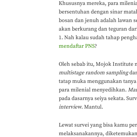
Khususnya mereka, para milenia
bersentuhan dengan sinar mataha
bosan dan jenuh adalah lawan se
akan berkurang dan teguran da
1. Nah kalau sudah tahap pengh
mendaftar PNS
?
Oleh sebab itu, Mojok Institut
multistage random sampling
dan
tatap muka menggunakan tanya j
para milenial menyedihkan.
Mar
pada dasarnya seiya sekata. Surv
interview
. Mantul.
Lewat survei yang bisa kamu pe
melaksanakannya, diketemukanla