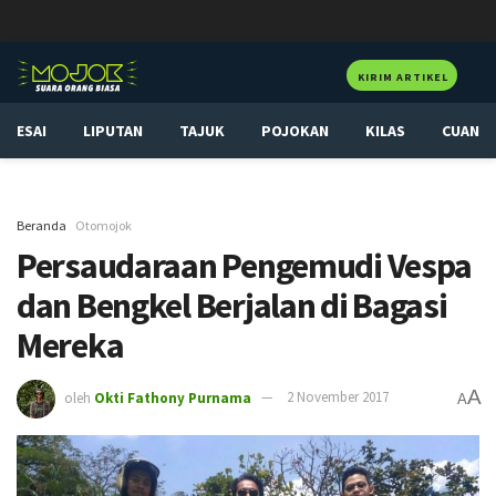
KIRIM ARTIKEL
ESAI
LIPUTAN
TAJUK
POJOKAN
KILAS
CUAN
Beranda
Otomojok
Persaudaraan Pengemudi Vespa
dan Bengkel Berjalan di Bagasi
Mereka
A
oleh
Okti Fathony Purnama
2 November 2017
A