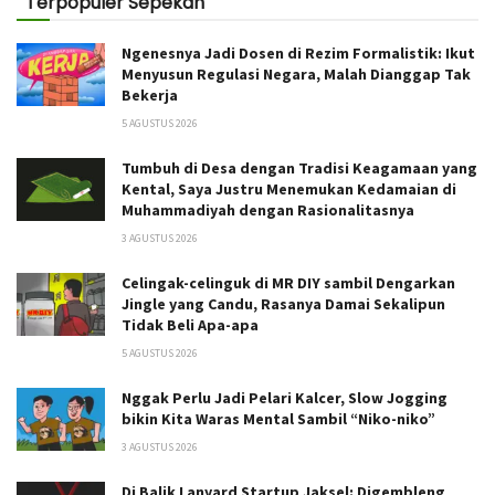
Terpopuler Sepekan
Ngenesnya Jadi Dosen di Rezim Formalistik: Ikut
Menyusun Regulasi Negara, Malah Dianggap Tak
Bekerja
5 AGUSTUS 2026
Tumbuh di Desa dengan Tradisi Keagamaan yang
Kental, Saya Justru Menemukan Kedamaian di
Muhammadiyah dengan Rasionalitasnya
3 AGUSTUS 2026
Celingak-celinguk di MR DIY sambil Dengarkan
Jingle yang Candu, Rasanya Damai Sekalipun
Tidak Beli Apa-apa
5 AGUSTUS 2026
Nggak Perlu Jadi Pelari Kalcer, Slow Jogging
bikin Kita Waras Mental Sambil “Niko-niko”
3 AGUSTUS 2026
Di Balik Lanyard Startup Jaksel: Digembleng