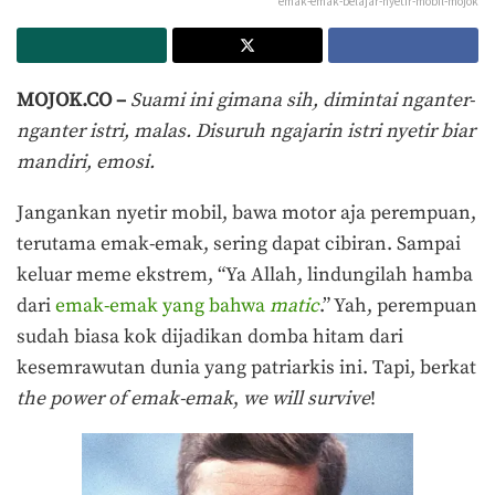
emak-emak-belajar-nyetir-mobil-mojok
MOJOK.CO –
Suami ini gimana sih, dimintai nganter-
nganter istri, malas. Disuruh ngajarin istri nyetir biar
mandiri, emosi.
Jangankan nyetir mobil, bawa motor aja perempuan,
terutama emak-emak, sering dapat cibiran. Sampai
keluar meme ekstrem, “Ya Allah, lindungilah hamba
dari
emak-emak yang bahwa
matic
.” Yah, perempuan
sudah biasa kok dijadikan domba hitam dari
kesemrawutan dunia yang patriarkis ini. Tapi, berkat
the power of emak-emak
,
we will survive
!