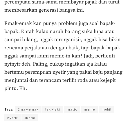
perempuan sama-sama membayar pajak dan turut
membesarkan generasi bangsa ini.
Emak-emak kan punya problem juga soal bapak-
bapak. Entah kalau naruh barang suka lupa atau
sampai hilang, nggak terorganisir, nggak bisa bikin
rencana perjalanan dengan baik, tapi bapak-bapak
nggak sampai kami meme-in kan? Jadi, berhenti
nyinyir deh. Paling, cukup ingatkan aja kalau
bertemu perempuan nyetir yang pakai baju panjang
menjuntai dan terancam terlilit roda atau kejepit
pintu. Eh.
Terakhir diperbarui pada 27 April 2018 oleh
Prima Sulistya
Tags:
Emak-emak
laki-laki
matic
meme
mobil
nyetir
suami