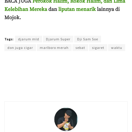
BACA JUGA
Perokok Halim, Rokok Halim, dan Lima
Kelebihan Mereka
dan
liputan menarik
lainnya di
Mojok.
Terakhir diperbarui pada 5 Agustus 2021 oleh
Admin
Tags:
djarum mld
Djarum Super
Dji Sam Soe
don juga cigar
marlboro merah
sebat
sigaret
waktu