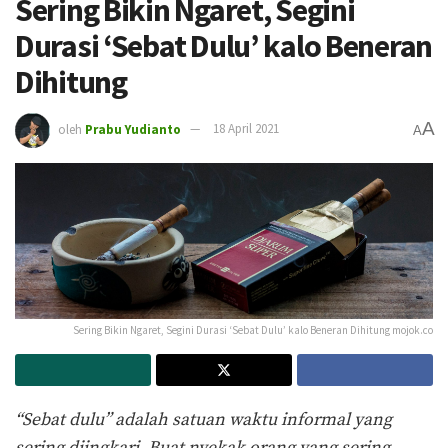
Sering Bikin Ngaret, Segini
Durasi ‘Sebat Dulu’ kalo Beneran
Dihitung
A
oleh
Prabu Yudianto
18 April 2021
A
Sering Bikin Ngaret, Segini Durasi ‘Sebat Dulu’ kalo Beneran Dihitung mojok.co
“Sebat dulu” adalah satuan waktu informal yang