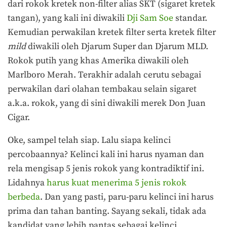
dari rokok kretek non-filter alias SKT (sigaret kretek
tangan), yang kali ini diwakili
Dji Sam Soe
standar.
Kemudian perwakilan kretek filter serta kretek filter
mild
diwakili oleh Djarum Super dan Djarum MLD.
Rokok putih yang khas Amerika diwakili oleh
Marlboro Merah. Terakhir adalah cerutu sebagai
perwakilan dari olahan tembakau selain sigaret
a.k.a. rokok, yang di sini diwakili merek Don Juan
Cigar.
Oke, sampel telah siap. Lalu siapa kelinci
percobaannya? Kelinci kali ini harus nyaman dan
rela mengisap 5 jenis rokok yang kontradiktif ini.
Lidahnya
harus kuat menerima 5 jenis rokok
berbeda
. Dan yang pasti, paru-paru kelinci ini harus
prima dan tahan banting. Sayang sekali, tidak ada
kandidat yang lebih pantas sebagai kelinci