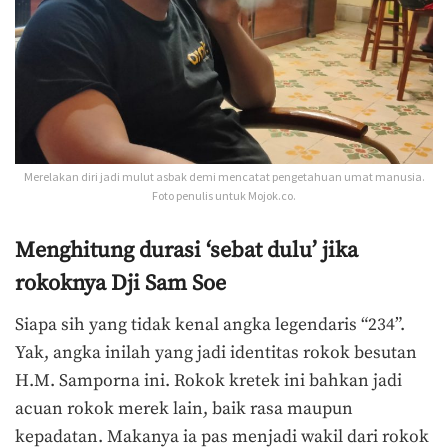
Merelakan diri jadi mulut asbak demi mencatat pengetahuan umat manusia.
Foto penulis untuk Mojok.co.
Menghitung durasi ‘sebat dulu’ jika
rokoknya Dji Sam Soe
Siapa sih yang tidak kenal angka legendaris “234”.
Yak, angka inilah yang jadi identitas rokok besutan
H.M. Samporna ini. Rokok kretek ini bahkan jadi
acuan rokok merek lain, baik rasa maupun
kepadatan. Makanya ia pas menjadi wakil dari rokok