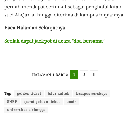
pernah mendapat sertifikat sebagai penghafal kitab
suci Al-Qur’an hingga diterima di kampus impiannya.
Baca Halaman Selanjutnya
Seolah dapat jackpot di acara “doa bersama”
1
2
HALAMAN 1 DARI 2
Terakhir diperbarui pada 30 Maret 2026 oleh
Aisyah Amira Wakang
Tags:
golden ticket
jalur kuliah
kampus surabaya
SNBP
syarat golden ticket
unair
universitas airlangga