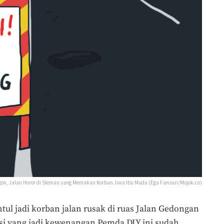
ngon, Jalan Horor di Sleman yang Memakan Korban Jiwa Ibu Muda (Ega Fansuri/Mojok.co)
tul jadi korban jalan rusak di ruas Jalan Gedongan
nsi yang jadi kewenangan Pemda DIY ini sudah