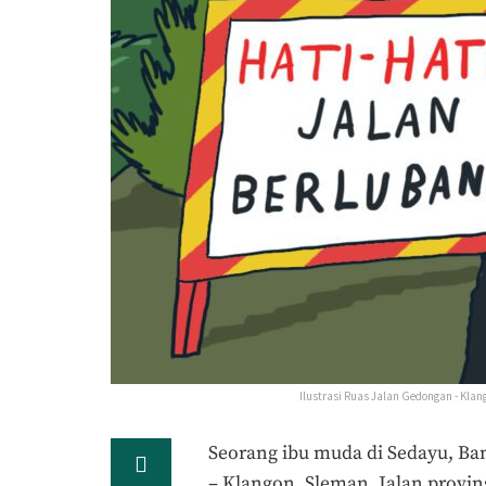
Ilustrasi Ruas Jalan Gedongan - Kla
Seorang ibu muda di Sedayu, Ban
– Klangon, Sleman. Jalan provi