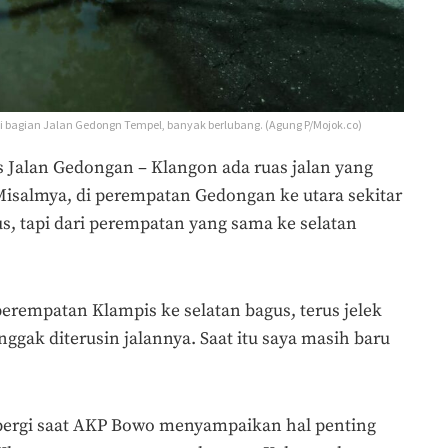
i bagian Jalan Gedongn Tempel, banyak berlubang. (Agung P/Mojok.co)
 Jalan Gedongan – Klangon ada ruas jalan yang
. Misalmya, di perempatan Gedongan ke utara sekitar
us, tapi dari perempatan yang sama ke selatan
erempatan Klampis ke selatan bagus, terus jelek
 nggak diterusin jalannya. Saat itu saya masih baru
pergi saat AKP Bowo menyampaikan hal penting