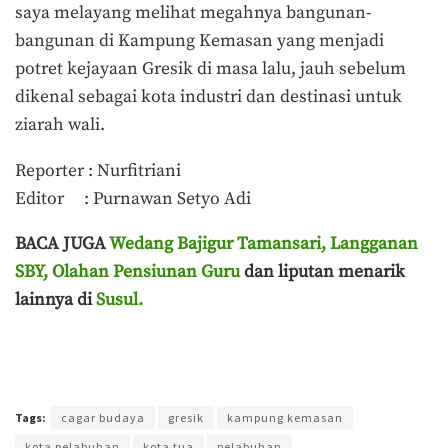
saya melayang melihat megahnya bangunan-
bangunan di Kampung Kemasan yang menjadi
potret kejayaan Gresik di masa lalu, jauh sebelum
dikenal sebagai kota industri dan destinasi untuk
ziarah wali.
Reporter : Nurfitriani
Editor : Purnawan Setyo Adi
BACA JUGA
Wedang Bajigur Tamansari, Langganan
SBY, Olahan Pensiunan Guru
dan liputan menarik
lainnya di
Susul.
Terakhir diperbarui pada 12 Januari 2022 oleh
Purnawan Setyo Adi
Tags:
cagar budaya
gresik
kampung kemasan
kota pelabuhan
kota tua
pelabuhan