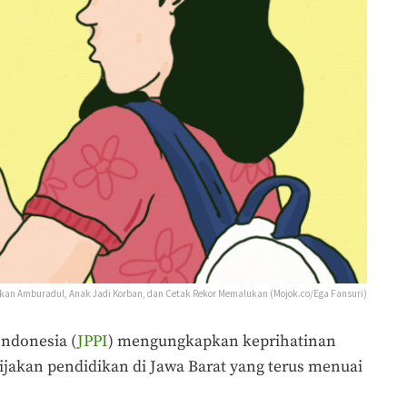
idikan Amburadul, Anak Jadi Korban, dan Cetak Rekor Memalukan (Mojok.co/Ega Fansuri)
ndonesia (
JPPI
) mengungkapkan keprihatinan
jakan pendidikan di Jawa Barat yang terus menuai