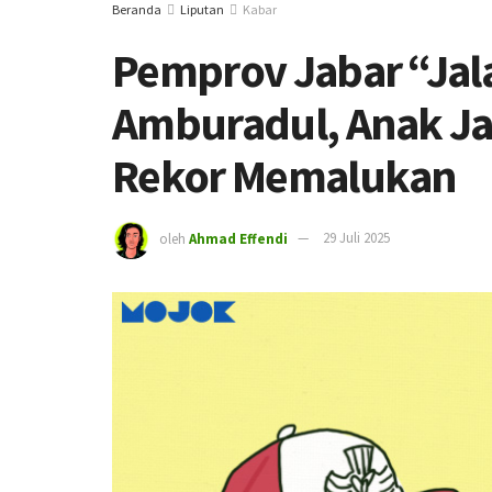
Beranda
Liputan
Kabar
Pemprov Jabar “Jala
Amburadul, Anak Ja
Rekor Memalukan
oleh
Ahmad Effendi
29 Juli 2025