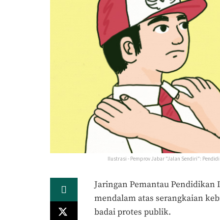
Ilustrasi - Pemprov Jabar "Jalan Sendiri": Pend
Jaringan Pemantau Pendidikan I
mendalam atas serangkaian kebi
badai protes publik.