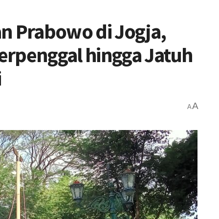
n Prabowo di Jogja,
erpenggal hingga Jatuh
i
A
A