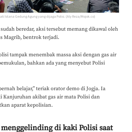
i Istana Gedung Agung yang dijaga Polisi. (Aly Reza/Mojok.co)
g sudah beredar, aksi tersebut memang dikawal oleh
s Magrib, bentrok terjadi.
Polisi tampak menembak massa aksi dengan gas air
emukulan, bahkan ada yang menyebut Polisi
ernah belajar,” teriak orator demo di Jogja. Ia
 Kanjuruhan akibat gas air mata Polisi dan
kan aparat kepolisian.
menggelinding di kaki Polisi saat