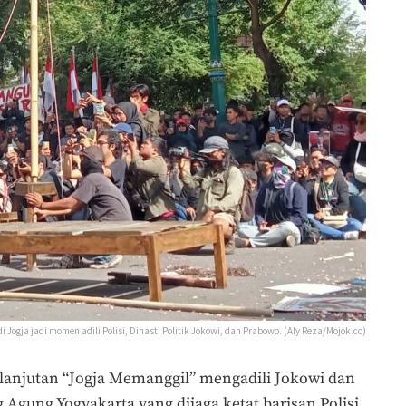
i Jogja jadi momen adili Polisi, Dinasti Politik Jokowi, dan Prabowo. (Aly Reza/Mojok.co)
 lanjutan “Jogja Memanggil” mengadili Jokowi dan
Agung Yogyakarta yang dijaga ketat barisan Polisi.