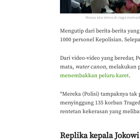
Massa aksi demo di Jogja memadat
Mengutip dari berita-berita yan
1000 personel Kepolisian. Selepa
Dari video-video yang beredar, 
mata,
water canon,
melakukan p
menembakkan peluru karet
.
“Mereka (Polisi) tampaknya tak p
menyinggung 135 korban Tragedi
rentetan kekerasan yang melibat
Replika kepala Jokowi 