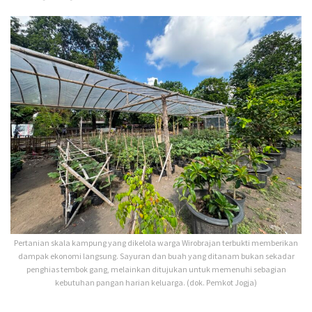
Pertanian skala kampung yang dikelola warga Wirobrajan terbukti memberikan
dampak ekonomi langsung. Sayuran dan buah yang ditanam bukan sekadar
penghias tembok gang, melainkan ditujukan untuk memenuhi sebagian
kebutuhan pangan harian keluarga. (dok. Pemkot Jogja)