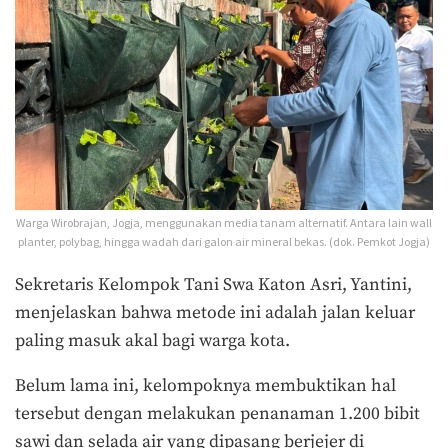
Warga Wirobrajan, Jogja, menggunakan media tanam alternatif. Antara lain wall
planter, polybag, hingga wadah dari galon air mineral bekas. (dok. Pemkot Jogja)
Sekretaris Kelompok Tani Swa Katon Asri, Yantini,
menjelaskan bahwa metode ini adalah jalan keluar
paling masuk akal bagi warga kota.
Belum lama ini, kelompoknya membuktikan hal
tersebut dengan melakukan penanaman 1.200 bibit
sawi dan selada air yang dipasang berjejer di