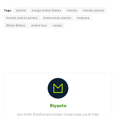
Terakhir diperbarui pada 17 April 2021 oleh
Agung Purwandono
Tags:
astrea
harga motor bekas
honda
honda astrea
honda astrea prima
komunitas astrea
mokase
Motor Bekas
motor tua
vespa
Riyanto
Juru ketik di beberapa media. Orang yang susah tidur.