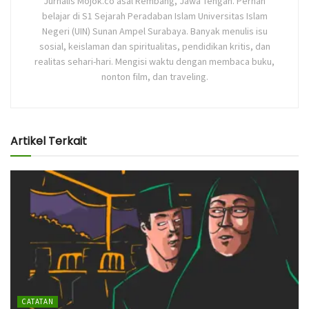
Jurnalis Mojok.co asal Rembang, Jawa Tengah. Pernah
belajar di S1 Sejarah Peradaban Islam Universitas Islam
Negeri (UIN) Sunan Ampel Surabaya. Banyak menulis isu
sosial, keislaman dan spiritualitas, pendidikan kritis, dan
realitas sehari-hari. Mengisi waktu dengan membaca buku,
nonton film, dan traveling.
Artikel Terkait
CATATAN