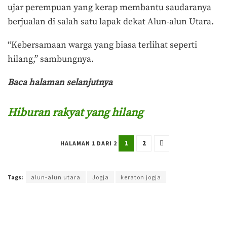
ujar perempuan yang kerap membantu saudaranya
berjualan di salah satu lapak dekat Alun-alun Utara.
“Kebersamaan warga yang biasa terlihat seperti
hilang,” sambungnya.
Baca halaman selanjutnya
Hiburan rakyat yang hilang
1
2
HALAMAN 1 DARI 2
Terakhir diperbarui pada 7 November 2022 oleh
Ega Fansuri
Tags:
alun-alun utara
Jogja
keraton jogja