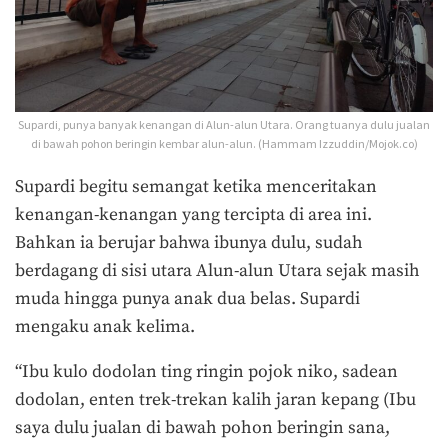
Supardi, punya banyak kenangan di Alun-alun Utara. Orang tuanya dulu jualan
di bawah pohon beringin kembar alun-alun. (Hammam Izzuddin/Mojok.co)
Supardi begitu semangat ketika menceritakan
kenangan-kenangan yang tercipta di area ini.
Bahkan ia berujar bahwa ibunya dulu, sudah
berdagang di sisi utara Alun-alun Utara sejak masih
muda hingga punya anak dua belas. Supardi
mengaku anak kelima.
“Ibu kulo dodolan ting ringin pojok niko, sadean
dodolan, enten trek-trekan kalih jaran kepang (Ibu
saya dulu jualan di bawah pohon beringin sana,