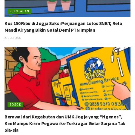
SEKOLAHAN
Kos 150 Ribu di Jogja Saksi Perjuangan Lolos SNBT, Rela
Mandi Air yang Bikin Gatal Demi PTN Impian
29 JULI 2026
SOSOK
Berawal dari Kegabutan dan UMK Jogja yang “Ngenes”,
Kini Mampu Kirim Pegawai ke Turki agar Gelar Sarjana Tak
Sia-sia