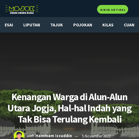
KIRIM ARTIKEL
ESAI
LIPUTAN
TAJUK
POJOKAN
KILAS
CUAN
Kenangan Warga di Alun-Alun
Utara Jogja, Hal-hal Indah yang
Tak Bisa Terulang Kembali
A
oleh
Hammam Izzuddin
5 November 2022
A