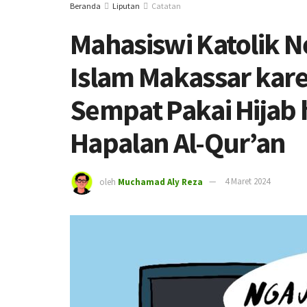
Beranda
Liputan
Catatan
Mahasiswi Katolik N
Islam Makassar kare
Sempat Pakai Hijab 
Hapalan Al-Qur’an
oleh
Muchamad Aly Reza
4 Maret 2024