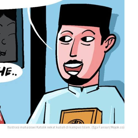
Ilustrasi mahasiswi Katolik nekat kuliah di kampus Islam. (Ega Fansuri/Mojok.co)