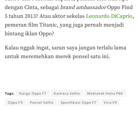
dengan Cinta, sebagai
brand ambassador
Oppo Find
5 tahun 2013? Atau aktor sekelas
Leonardo DiCaprio
,
pemeran film Titanic, yang juga pernah menjadi
bintang iklan Oppo?
Kalau nggak ingat, saran saya jangan terlalu lama
untuk meremehkan merek ponsel satu ini.
Terakhir diperbarui pada 29 September 2025 oleh
Anggi Thoat Ariyanto
Tags:
Harga Oppo F7
Kamera Selfie
Mediatek Helio P60
Oppo F5
Ponsel Selfie
Spesifikasi Oppo F7
Vivo V9