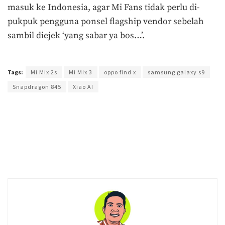
masuk ke Indonesia, agar Mi Fans tidak perlu di-
pukpuk pengguna ponsel flagship vendor sebelah
sambil diejek ‘yang sabar ya bos…’.
Terakhir diperbarui pada 28 Oktober 2018 oleh
Admin
Tags:
Mi Mix 2s
Mi Mix 3
oppo find x
samsung galaxy s9
Snapdragon 845
Xiao AI