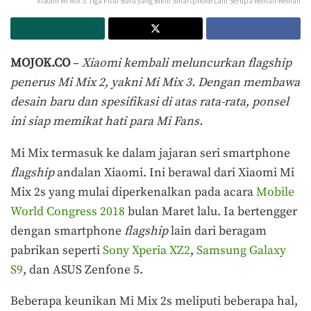
Xiaomi Mi Mix 3: Tiga Fitur Baru yang Bikin Smartphone Lain Serupa Remah-Remah
MOJOK.CO
–
Xiaomi kembali meluncurkan flagship
penerus Mi Mix 2, yakni Mi Mix 3. Dengan membawa
desain baru dan spesifikasi di atas rata-rata, ponsel
ini siap memikat hati para Mi Fans.
Mi Mix termasuk ke dalam jajaran seri smartphone
flagship
andalan Xiaomi. Ini berawal dari Xiaomi Mi
Mix 2s yang mulai diperkenalkan pada acara
Mobile
World Congress 2018
bulan Maret lalu. Ia bertengger
dengan smartphone
flagship
lain dari beragam
pabrikan seperti
Sony Xperia XZ2
,
Samsung Galaxy
S9
, dan ASUS Zenfone 5.
Beberapa keunikan Mi Mix 2s meliputi beberapa hal,