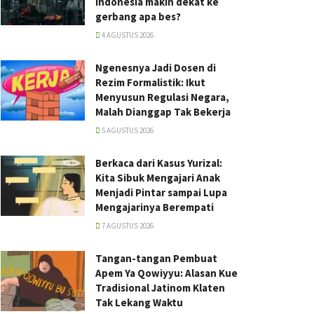
Indonesia makin dekat ke
gerbang apa bes?
4 AGUSTUS 2026
Ngenesnya Jadi Dosen di
Rezim Formalistik: Ikut
Menyusun Regulasi Negara,
Malah Dianggap Tak Bekerja
5 AGUSTUS 2026
Berkaca dari Kasus Yurizal:
Kita Sibuk Mengajari Anak
Menjadi Pintar sampai Lupa
Mengajarinya Berempati
7 AGUSTUS 2026
Tangan-tangan Pembuat
Apem Ya Qowiyyu: Alasan Kue
Tradisional Jatinom Klaten
Tak Lekang Waktu