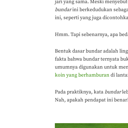
jari yang sama. Meski menyebu
bundar
ini berkedudukan sebagai
ini, seperti yang juga dicontohk
Hmm. Tapi sebenarnya, apa be
Bentuk dasar bundar adalah lin
fakta bahwa bundar ternyata buk
umumnya digunakan untuk menga
koin yang berhamburan
di lant
Pada praktiknya, kata
bundar
le
Nah, apakah pendapat ini benar