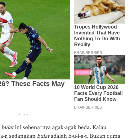
Iklan
n
bulat
ini sebenarnya agak-agak beda. Kalau
-a-r, sedangkan
bulat
adalah b-u-l-a-t. Bukan cuma