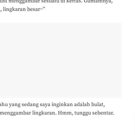
mbil menggambar sesuatu di kertas. Gumamnya,
l, lingkaran besar~”
ahu yang sedang saya inginkan adalah bulat,
a menggambar lingkaran. Hmm, tunggu sebentar.