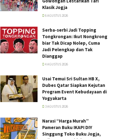
Gowongan Lestarikan Tari
Klasik Jogja
6 AGUSTUS 2026
Serba-serbi Jadi Topping
Tongkrongan: Ikut Nongkrong
biar Tak Dicap Nolep, Cuma
Jadi Pelengkap dan Tak
Dianggap
4 AGUSTUS 2026
Usai Temui Sri Sultan HB X,
Dubes Qatar Siapkan Kejutan
Program Event Kebudayaan di
Yogyakarta
3 AGUSTUS 2026
Narasi “Harga Murah”
Pameran Buku IKAPI DIY
Singgung Toko Buku Jogja,