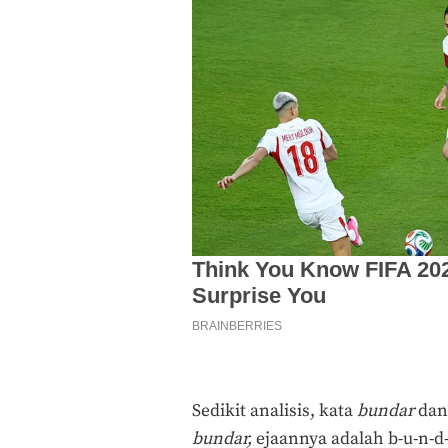
Sedikit analisis, kata
bundar
da
bundar,
ejaannya adalah b-u-n-d