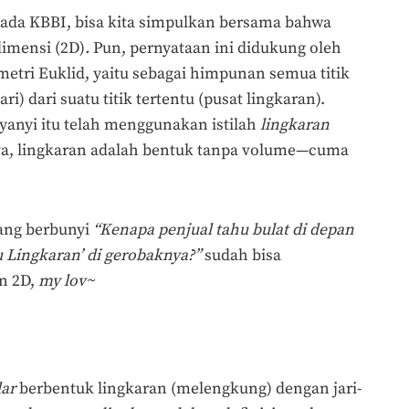
ada KBBI, bisa kita simpulkan bersama bahwa
imensi (2D)
.
Pun, pernyataan ini didukung oleh
etri Euklid, yaitu sebagai himpunan semua titik
ari) dari suatu titik tertentu (pusat lingkaran).
 nyanyi itu telah menggunakan istilah
lingkaran
ya, lingkaran adalah bentuk tanpa volume—cuma
ang berbunyi
“Kenapa penjual tahu bulat di depan
u Lingkaran’ di gerobaknya?”
sudah bisa
n 2D,
my lov~
dar
berbentuk lingkaran (melengkung) dengan jari-