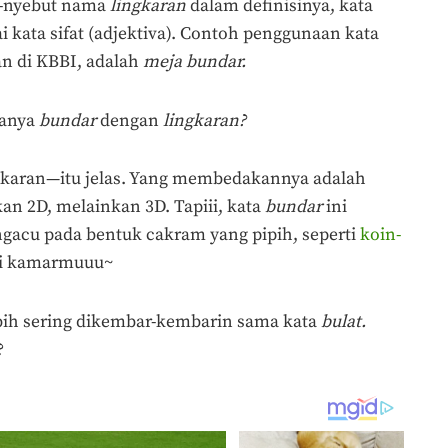
t-nyebut nama
lingkaran
dalam definisinya, kata
 kata sifat (adjektiva). Contoh penggunaan kata
an di KBBI, adalah
meja bundar.
danya
bundar
dengan
lingkaran?
gkaran—itu jelas. Yang membedakannya adalah
an 2D, melainkan 3D. Tapiii, kata
bundar
ini
cu pada bentuk cakram yang pipih, seperti
koin-
ai kamarmuuu~
bih sering dikembar-kembarin sama kata
bulat.
?