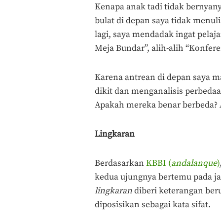
Kenapa anak tadi tidak bernyanyi
bulat di depan saya tidak menul
lagi, saya mendadak ingat pelaj
Meja Bundar”, alih-alih “Konfer
Karena antrean di depan saya m
dikit dan menganalisis perbedaan
Apakah mereka benar berbeda? At
Lingkaran
Berdasarkan
KBBI (
andalanque
)
kedua ujungnya bertemu pada jara
lingkaran
diberi keterangan beru
diposisikan sebagai kata sifat.