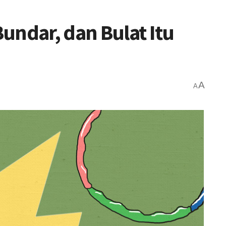
undar, dan Bulat Itu
A
A