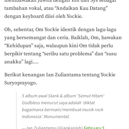
membawakan Juwita dengan Yon dan Sys sebagai
tambahan vokal, atau “Andaikan Kau Datang”
dengan keyboard diisi oleh Yockie.
Oh, sebentar, Om Yockie identik dengan lagu-lagu
yang bersemangat dan ceria. Baiklah, Om, bawakan
“Kehidupan” saja, walaupun kini Om tidak perlu
berpikir tentang “seribu satu problema” dan “susu
anakku” lagi….
Berikut kenangan Ian Zuliantama tentang Yockie
Suryoprayogo.
5 album awal Slank & album 'Semut Hitam'
Godbless menurut saya adalah 'diktat
bagaimana bermain/membuat musik rock
Indonesia'. Monumental.
— Ian Zuliantama (@iankanlah)
February 5,