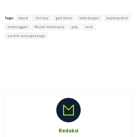
Terakhir diperbarui pada 5 Februari 2018 oleh
Prima Sulistya
Tags:
band
chrisye
god bless
kehidupan
keyboardist
meninggal
Musik Indonesia
pop
rock
yockie suryoprayogo
Redaksi