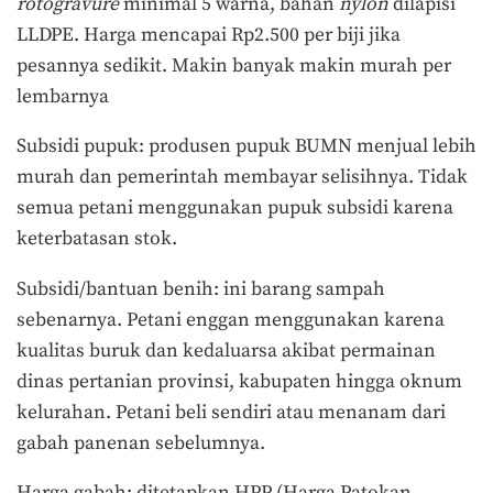
rotogravure
minimal 5 warna, bahan
n
ylon
dilapisi
LLDPE. Harga mencapai Rp2.500 per biji jika
pesannya sedikit. Makin banyak makin murah per
lembarnya
Subsidi pupuk: produsen pupuk BUMN menjual lebih
murah dan pemerintah membayar selisihnya. Tidak
semua petani menggunakan pupuk subsidi karena
keterbatasan stok.
Subsidi/bantuan benih: ini barang sampah
sebenarnya. Petani enggan menggunakan karena
kualitas buruk dan kedaluarsa akibat permainan
dinas pertanian provinsi, kabupaten hingga oknum
kelurahan. Petani beli sendiri atau menanam dari
gabah panenan sebelumnya.