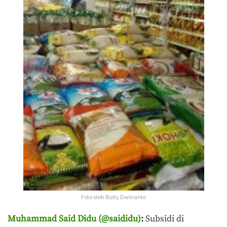
Foto oleh Rizky Dwinanto
Muhammad Said Didu (@saididu)
:
Subsidi di