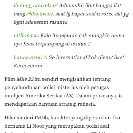
lintang_ramselaar
: Aduuuuhh ikut bangga liat
bang
@iko.uwais
. saat lg baper soal teroris, liat yg
bgni adeeemm rasanya
ratihmaea
: Kalo itu piguran gak mungkin nama
nya Jelas terpampang di urutan 2
hanna.ra1617
: Go international kok diem2 bae!
Kereeeennn
Film
Mile 22
ini sendiri mengisahkan tentang
penyelundupan polisi misterius oleh petugas
intelijen Amerika Serikat (AS). Dalam prosesnya, ia
mendapatkan bantuan strategi rahasia.
Dilansir dari IMDb, karakter yang diperankan Iko
bernama Li Noor yang merupakan polisi asal