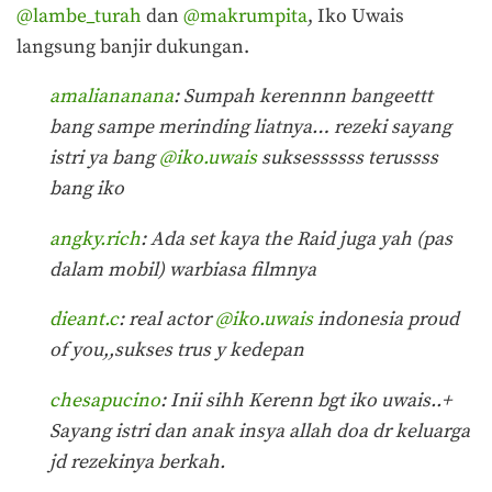
@lambe_turah
dan
@makrumpita
, Iko Uwais
langsung banjir dukungan.
amaliananana
: Sumpah kerennnn bangeettt
bang sampe merinding liatnya… rezeki sayang
istri ya bang
@iko.uwais
suksessssss terussss
bang iko
angky.rich
: Ada set kaya the Raid juga yah (pas
dalam mobil) warbiasa filmnya
dieant.c
: real actor
@iko.uwais
indonesia proud
of you,,sukses trus y kedepan
chesapucino
: Inii sihh Kerenn bgt iko uwais..+
Sayang istri dan anak insya allah doa dr keluarga
jd rezekinya berkah.