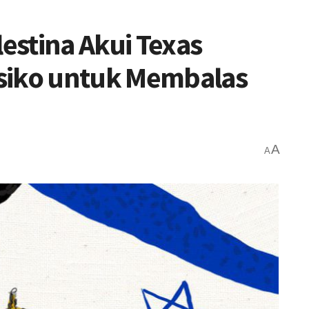
lestina Akui Texas
siko untuk Membalas
A
A