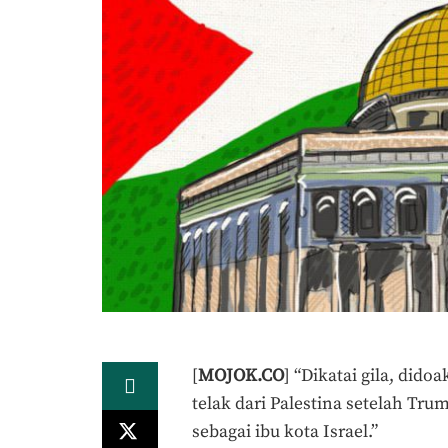
[
MOJOK.CO
] “Dikatai gila, dido
telak dari Palestina setelah T
sebagai ibu kota Israel.”