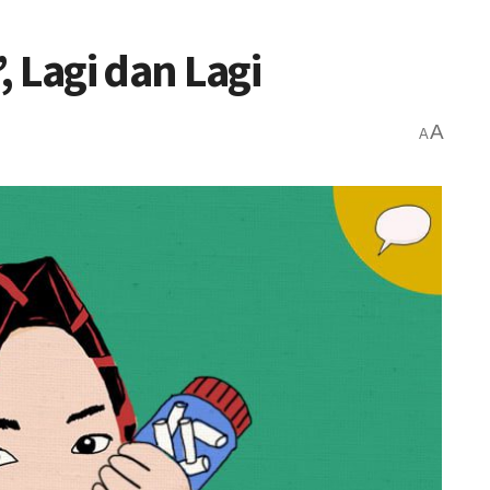
 Lagi dan Lagi
A
A