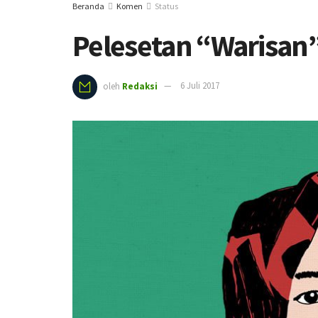
Beranda
Komen
Status
Pelesetan “Warisan”,
oleh
Redaksi
6 Juli 2017