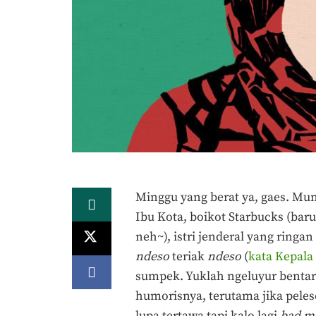
Minggu yang berat ya, gaes. M
Ibu Kota, boikot Starbucks (bar
neh~), istri jenderal yang ring
ndeso
teriak
ndeso
(
kata Kepala
sumpek. Yuklah ngeluyur bentar
humorisnya, terutama jika pele
lupa tertawa tapi kalo lagi
bad m