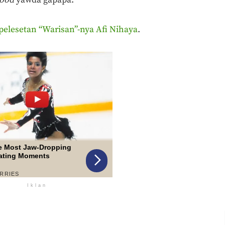
pelesetan “Warisan”-nya Afi Nihaya
.
Iklan