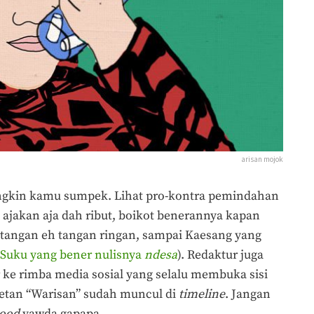
arisan mojok
ungkin kamu sumpek. Lihat pro-kontra pemindahan
u ajakan aja dah ribut, boikot benerannya kapan
an tangan eh tangan ringan, sampai Kaesang yang
 Suku yang bener nulisnya
ndesa
). Redaktur juga
 ke rimba media sosial yang selalu membuka sisi
setan “Warisan” sudah muncul di
timeline
. Jangan
ood
yawda gapapa.