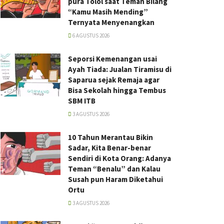
pura Tolol saat Teman Bilang
“Kamu Masih Mending”
Ternyata Menyenangkan
6 AGUSTUS 2026
Seporsi Kemenangan usai
Ayah Tiada: Jualan Tiramisu di
Saparua sejak Remaja agar
Bisa Sekolah hingga Tembus
SBM ITB
3 AGUSTUS 2026
10 Tahun Merantau Bikin
Sadar, Kita Benar-benar
Sendiri di Kota Orang: Adanya
Teman “Benalu” dan Kalau
Susah pun Haram Diketahui
Ortu
3 AGUSTUS 2026