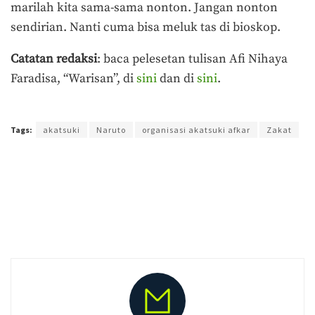
marilah kita sama-sama nonton. Jangan nonton
sendirian. Nanti cuma bisa meluk tas di bioskop.
Catatan redaksi
: baca pelesetan tulisan Afi Nihaya
Faradisa, “Warisan”, di
sini
dan di
sini
.
Terakhir diperbarui pada 18 Februari 2021 oleh
Prima Sulistya
Tags:
akatsuki
Naruto
organisasi akatsuki afkar
Zakat