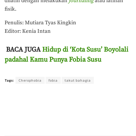
dilatih dengan melakukan
journaling
atau latihan
fisik.
Penulis: Mutiara Tyas Kingkin
Editor: Kenia Intan
BACA JUGA
Hidup di ‘Kota Susu’ Boyolali
padahal Kamu Punya Fobia Susu
Terakhir diperbarui pada 11 November 2022 oleh
Purnawan Setyo Adi
Tags:
Cherophobia
fobia
takut bahagia