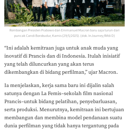
Rombongan Presiden Prabowo dan Emmanuel Macron baru saja turun dari
puncak Candi Borobudur, Kamis (29/5/2025). (dok. InJourney/Rifdi D)
“Ini adalah kemitraan juga untuk anak muda yang
inovatif di Prancis dan di Indonesia. Itulah inisiatif
yang telah diluncurkan yang akan terus
dikembangkan di bidang perfilman,” ujar Macron.
Ia menjelaskan, kerja sama baru ini dijalin salah
satunya dengan La Femis–sekolah film nasional
Prancis–untuk bidang pelatihan, penyebarluasan,
serta produksi. Menurutnya, kemitraan ini bertujuan
membangun dan membina model pendanaan suatu
dunia perfilman yang tidak hanya tergantung pada