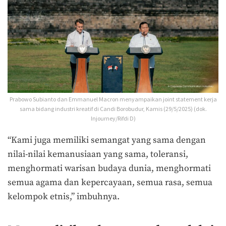
Prabowo Subianto dan Emmanuel Macron menyampaikan joint statement kerja
sama bidang industri kreatif di Candi Borobudur, Kamis (29/5/2025) (dok.
Injourney/Rifdi D)
“Kami juga memiliki semangat yang sama dengan
nilai-nilai kemanusiaan yang sama, toleransi,
menghormati warisan budaya dunia, menghormati
semua agama dan kepercayaan, semua rasa, semua
kelompok etnis,” imbuhnya.