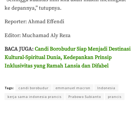
ke depannya,” tutupnya.
Reporter: Ahmad Effendi
Editor: Muchamad Aly Reza
BACA JUGA:
Candi Borobudur Siap Menjadi Destinasi
Kultural-Spiritual Dunia, Kedepankan Prinsip
Inklusivitas yang Ramah Lansia dan Difabel
Terakhir diperbarui pada 29 Mei 2025 oleh
Ahmad Effendi
Tags:
candi borobudur
emmanuel macron
Indonesia
kerja sama indonesia prancis
Prabowo Subianto
prancis