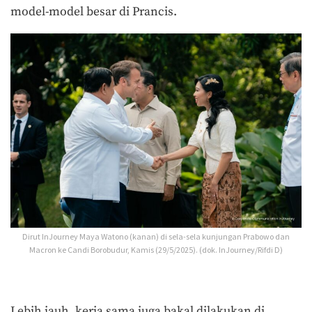
model-model besar di Prancis.
Dirut InJourney Maya Watono (kanan) di sela-sela kunjungan Prabowo dan
Macron ke Candi Borobudur, Kamis (29/5/2025). (dok. InJourney/Rifdi D)
Lebih jauh, kerja sama juga bakal dilakukan di