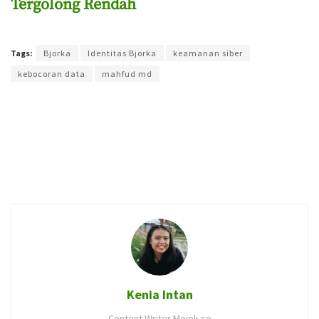
Tergolong Rendah
Terakhir diperbarui pada 15 September 2022 oleh
Kenia Intan
Tags:
Bjorka
Identitas Bjorka
keamanan siber
kebocoran data
mahfud md
Kenia Intan
Content Writer Mojok.co