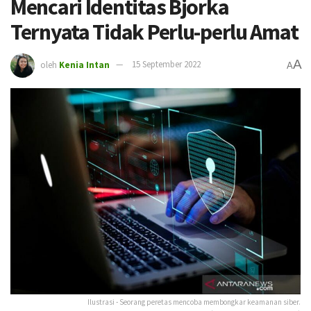
Mencari Identitas Bjorka
Ternyata Tidak Perlu-perlu Amat
A
oleh
Kenia Intan
15 September 2022
A
Ilustrasi - Seorang peretas mencoba membongkar keamanan siber.