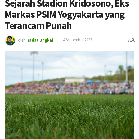
Sejarah Stadion Kridosono, Eks
Markas PSIM Yogyakarta yang
Terancam Punah
A
oleh
Iradat Ungkai
4 September 2023
A