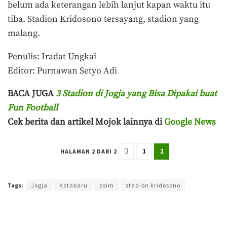
belum ada keterangan lebih lanjut kapan waktu itu
tiba. Stadion Kridosono tersayang, stadion yang
malang.
Penulis: Iradat Ungkai
Editor: Purnawan Setyo Adi
BACA JUGA
3 Stadion di Jogja yang Bisa Dipakai buat
Fun Football
Cek berita dan artikel Mojok lainnya di
Google News
1
2
HALAMAN 2 DARI 2
Terakhir diperbarui pada 5 September 2023 oleh
Iradat Ungkai
Tags:
Jogja
Kotabaru
psim
stadion kridosono