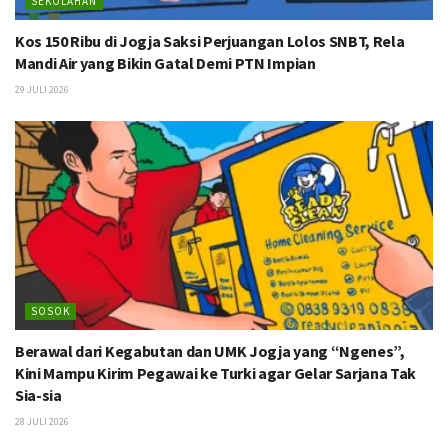
SEKOLAHAN
Kos 150 Ribu di Jogja Saksi Perjuangan Lolos SNBT, Rela
Mandi Air yang Bikin Gatal Demi PTN Impian
29 JULI 2026
SOSOK
Berawal dari Kegabutan dan UMK Jogja yang “Ngenes”,
Kini Mampu Kirim Pegawai ke Turki agar Gelar Sarjana Tak
Sia-sia
28 JULI 2026