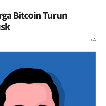
arga Bitcoin Turun
usk
A
A