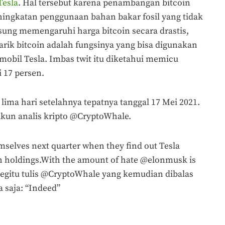
Tesla
. Hal tersebut karena penambangan bitcoin
ingkatan penggunaan bahan bakar fosil yang tidak
sung memengaruhi harga bitcoin secara drastis,
rik bitcoin adalah fungsinya yang bisa digunakan
obil Tesla. Imbas twit itu diketahui memicu
 17 persen.
lima hari setelahnya tepatnya tanggal 17 Mei 2021.
akun analis kripto @CryptoWhale.
emselves next quarter when they find out Tesla
in holdings.With the amount of hate @elonmusk is
 Begitu tulis @CryptoWhale yang kemudian dibalas
 saja: “Indeed”