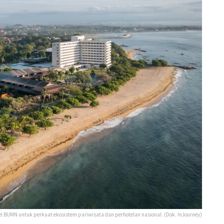
el BUMN untuk perkuat ekosistem pariwisata dan perhotelan nasional. (Dok. InJourney)