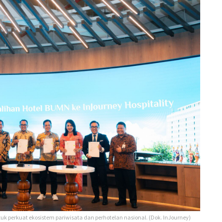
k perkuat ekosistem pariwisata dan perhotelan nasional. (Dok. InJourney)