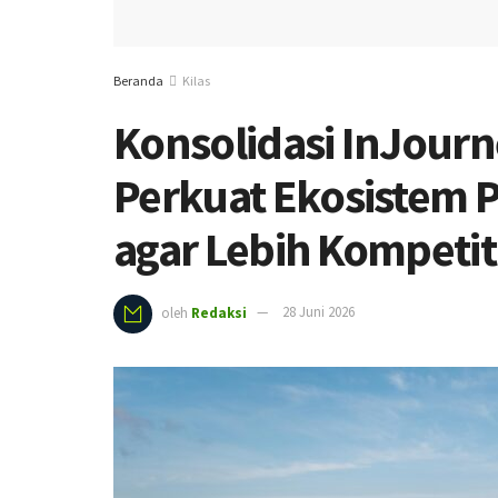
Beranda
Kilas
Konsolidasi InJour
Perkuat Ekosistem P
agar Lebih Kompetiti
oleh
Redaksi
28 Juni 2026