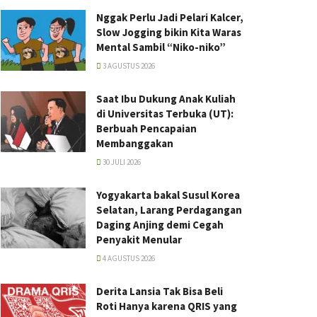
Nggak Perlu Jadi Pelari Kalcer,
Slow Jogging bikin Kita Waras
Mental Sambil “Niko-niko”
3 AGUSTUS 2026
Saat Ibu Dukung Anak Kuliah
di Universitas Terbuka (UT):
Berbuah Pencapaian
Membanggakan
30 JULI 2026
Yogyakarta bakal Susul Korea
Selatan, Larang Perdagangan
Daging Anjing demi Cegah
Penyakit Menular
4 AGUSTUS 2026
Derita Lansia Tak Bisa Beli
Roti Hanya karena QRIS yang