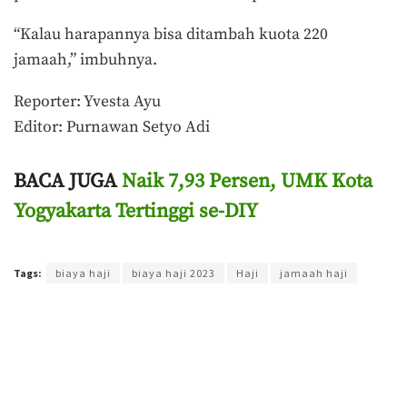
“Kalau harapannya bisa ditambah kuota 220
jamaah,” imbuhnya.
Reporter: Yvesta Ayu
Editor: Purnawan Setyo Adi
BACA JUGA
Naik 7,93 Persen, UMK Kota
Yogyakarta Tertinggi se-DIY
Terakhir diperbarui pada 9 Desember 2022 oleh
Purnawan Setyo Adi
Tags:
biaya haji
biaya haji 2023
Haji
jamaah haji