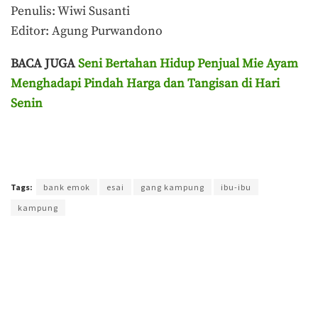
Penulis: Wiwi Susanti
Editor: Agung Purwandono
BACA JUGA
Seni Bertahan Hidup Penjual Mie Ayam
Menghadapi Pindah Harga dan Tangisan di Hari
Senin
Terakhir diperbarui pada 22 Mei 2026 oleh
Agung Purwandono
Tags:
bank emok
esai
gang kampung
ibu-ibu
kampung