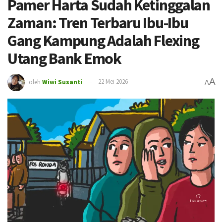
Pamer Harta Sudah Ketinggalan
Zaman: Tren Terbaru Ibu-Ibu
Gang Kampung Adalah Flexing
Utang Bank Emok
A
oleh
Wiwi Susanti
22 Mei 2026
A