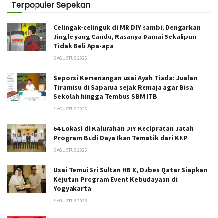
Terpopuler Sepekan
Celingak-celinguk di MR DIY sambil Dengarkan
Jingle yang Candu, Rasanya Damai Sekalipun
Tidak Beli Apa-apa
5 AGUSTUS 2026
Seporsi Kemenangan usai Ayah Tiada: Jualan
Tiramisu di Saparua sejak Remaja agar Bisa
Sekolah hingga Tembus SBM ITB
3 AGUSTUS 2026
64 Lokasi di Kalurahan DIY Kecipratan Jatah
Program Budi Daya Ikan Tematik dari KKP
5 AGUSTUS 2026
Usai Temui Sri Sultan HB X, Dubes Qatar Siapkan
Kejutan Program Event Kebudayaan di
Yogyakarta
3 AGUSTUS 2026