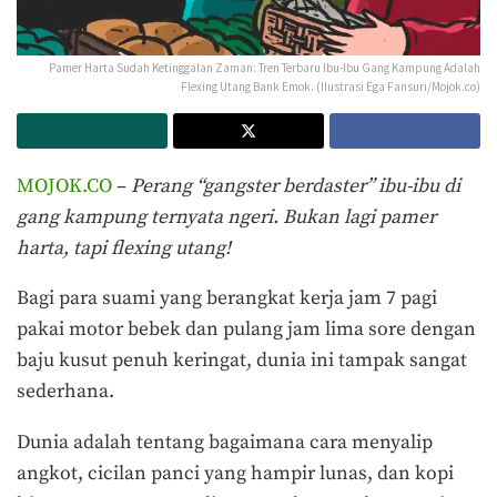
Pamer Harta Sudah Ketinggalan Zaman: Tren Terbaru Ibu-Ibu Gang Kampung Adalah
Flexing Utang Bank Emok. (Ilustrasi Ega Fansuri/Mojok.co)
MOJOK.CO
–
Perang “gangster berdaster” ibu-ibu di
gang kampung ternyata ngeri. Bukan lagi pamer
harta, tapi flexing utang!
Bagi para suami yang berangkat kerja jam 7 pagi
pakai motor bebek dan pulang jam lima sore dengan
baju kusut penuh keringat, dunia ini tampak sangat
sederhana.
Dunia adalah tentang bagaimana cara menyalip
angkot, cicilan panci yang hampir lunas, dan kopi