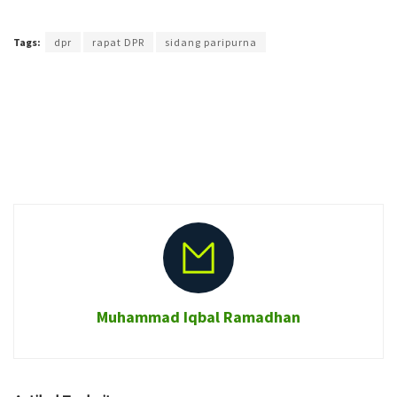
Terakhir diperbarui pada 29 Desember 2018 oleh
Audian Laili
Tags:
dpr
rapat DPR
sidang paripurna
Muhammad Iqbal Ramadhan