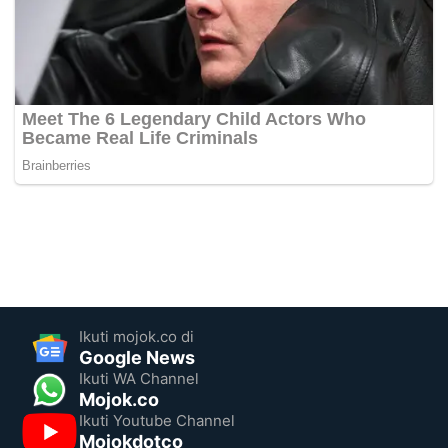
Ikuti mojok.co di
Google News
Ikuti WA Channel
Mojok.co
Ikuti Youtube Channel
Mojokdotco