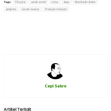
Tags:
70 juta
andi arief
cina
kpu
Nurhadi-Aldo
pilpres
surat suara
Tronjal-tronjol
Cepi Sabre
Artikel Terkait